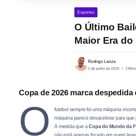
Esportes
O Último Bai
Maior Era do
Rodrigo Lanza
2 de junho de 2026
3 Mins
Copa de 2026 marca despedida 
O
futebol sempre foi uma máquina incom
máquina parece desacelerar para que p
À medida que a
Copa do Mundo da F
não está apenas focado em quem levan