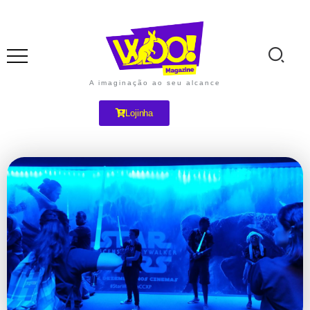
A imaginação ao seu alcance
Lojinha