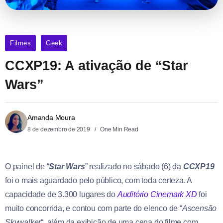
Filmes
Geek
CCXP19: A ativação de “Star
Wars”
Amanda Moura
8 de dezembro de 2019
One Min Read
O painel de “
Star Wars
” realizado no sábado (6) da
CCXP19
foi o mais aguardado pelo público, com toda certeza. A
capacidade de 3.300 lugares do
Auditório Cinemark XD
foi
muito concorrida, e contou com parte do elenco de “
Ascensão
Skywalker
“, além da exibição de uma cena do filme com