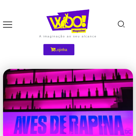
A imaginação ao seu alcance
Lojinha