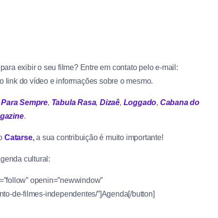
ra exibir o seu filme? Entre em contato pelo e-mail:
 o link do vídeo e informações sobre o mesmo.
 Para Sempre
,
Tabula Rasa
,
Dizaê
,
Loggado
,
Cabana do
gazine
.
no
Catarse
,
a sua contribuição é muito importante!
genda cultural:
el=”follow” openin=”newwindow”
to-de-filmes-independentes/”]Agenda[/button]