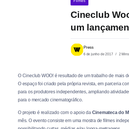
Filmes
Cineclub Woo
um lançamen
Press
6 de junho de 2017
2 Mins
O Cineclub WOO! é resultado de um trabalho de mais de
O espaço foi criado pela própria revista, em parceria co
para os produtores independentes, ampliando atividade
para o mercado cinematográfico.
O projeto é realizado com o apoio da
Cinemateca do 
mês. O evento consiste em uma mostra de filmes indepe
possibilitando curtas, médias e/ou longa-metragens.