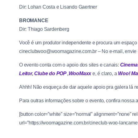
Dir: Lohan Costa e Lisando Gaertner
BROMANCE
Dir: Thiago Sardenberg
Você é um produtor independente e procura um espaço pa
cineclubwoo@woomagazine.co
m.br – No e-mail, envie
O evento conta com o apoio dos sites e canais:
Cinema
Leitor
,
Clube do POP
,
WooMaxx
e, é claro, a
Woo! Ma
Ahhh! Não esqueça de dar aquele apoio pra galera lá 
Para outras informações sobre o evento, confira nossa a
[button color=”white” size=”normal” alignment=”none” r
url=”https://woomagazine.com.br/cineclub-woo-lancamen