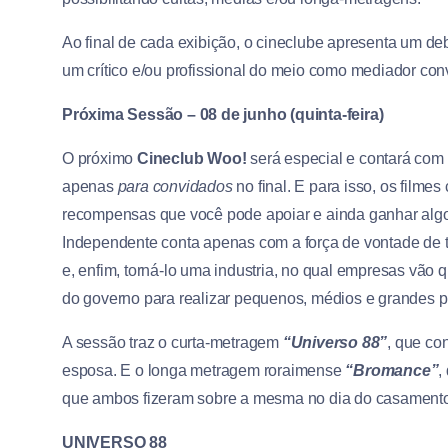
Ao final de cada exibição, o cineclube apresenta um de
um crítico e/ou profissional do meio como mediador con
Próxima Sessão – 08 de junho (quinta-feira)
O próximo
Cineclub Woo!
será especial e contará com 
apenas
para convidados
no final. E para isso, os filme
recompensas que você pode apoiar e ainda ganhar algo
Independente conta apenas com a força de vontade de 
e, enfim, torná-lo uma industria, no qual empresas vão 
do governo para realizar pequenos, médios e grandes pr
A sessão traz o curta-metragem
“Universo 88”
, que co
esposa. E o longa metragem roraimense
“Bromance”
,
que ambos fizeram sobre a mesma no dia do casamento
UNIVERSO 88