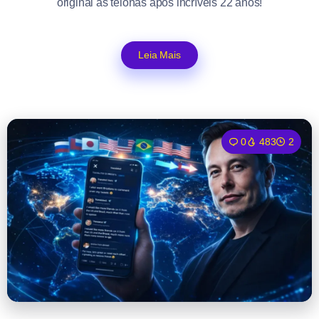
original às telonas após incríveis 22 anos!
Leia Mais
0
483
2