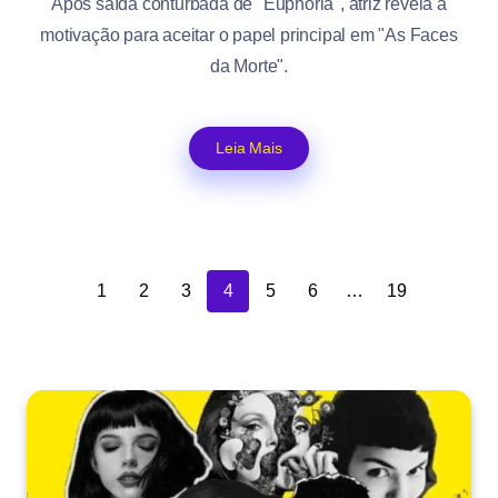
Após saída conturbada de "Euphoria", atriz revela a
motivação para aceitar o papel principal em "As Faces
da Morte".
Leia Mais
1
2
3
4
5
6
…
19