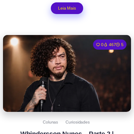
Leia Mais
0
467
5
Colunas
Curiosidades
Whindersson Nunes – Parte 2 |