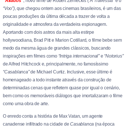
“Aliados”
, novo filme de
Robert Zemeckis
(
“A Travessia”
e o
“Voo”)
, que chegou ontem aos cinemas brasileiros, é um das
poucas produções da última década a trazer de volta a
originalidade e atmosfera da verdadeira espionagem.
Aportando com dois astros da mais alta estirpe
hollywoodiana, Brad Pitt e Marion Cotillard, o filme bebe sem
medo da mesma água de grandes clássicos, buscando
inspirações em filmes como
“Intriga internacional”
e
“Notorius”
de Alfred Hitchcock e, principalmente, no famosíssimo
“Casablanca”
de
Michael Curtiz
. Inclusive, esse último é
homenageado a todo instante através da construção de
determinadas cenas que refletem quase por igual o cenário,
bem como os memoráveis diálogos que imortalizaram o filme
como uma obra de arte.
O enredo conta a história de Max Vatan, um agente
canadense infiltrado na cidade de
Casablanca
(na época