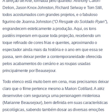
A direção de Arte, formada pelo quarteto: Anthony Caron-
Delion, Jason Knox-Johnston, Richard Selway e Tom Still,
todos acostumados com grandes projetos, e o fabuloso
figurino de Joanna Johnston (
“O Resgate do Soldado Ryan”
),
engrandecem esteticamente a produção. Aqui, os tons
pastéis imperam em quase toda projeção, recebendo um
toque refinado de cores frias e quentes, aproximando o
espectador ainda mais da história e o ano em que essa se
passa, sem deixar perder a contemporaneidade oferecida
pelos acabamentos do cenário e as roupas usadas
principalmente por Beausejour.
Todo elenco está muito bem em cena, mas precisamos deixar
claro que o filme pertence mesmo a Marion Cotillard. A atriz
desenvolve com segurança uma personagem misteriosa
(Marianne Beausejour), bem definida em suas características
psicológicas, sabendo também dosar as diversas emoções