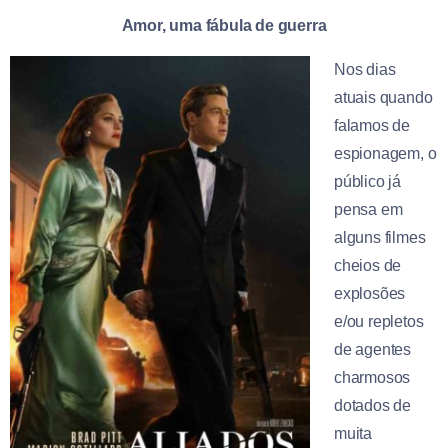
Amor, uma fábula de guerra
Nos dias
atuais quando
falamos de
espionagem, o
público já
pensa em
alguns filmes
cheios de
explosões
e/ou repletos
de agentes
charmosos
dotados de
muita