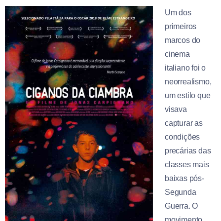
Um dos
primeiros
marcos do
cinema
italiano foi o
neorrealismo,
um estilo que
visava
capturar as
condições
precárias das
classes mais
baixas pós-
Segunda
Guerra. O
movimento