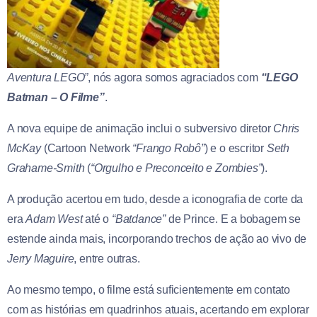
Aventura LEGO”
, nós agora somos agraciados com
“LEGO
Batman – O Filme”
.
A nova equipe de animação inclui o subversivo diretor
Chris
McKay
(Cartoon Network
“Frango Robô”
) e o escritor
Seth
Grahame-Smith
(
“Orgulho e Preconceito e Zombies”
).
A produção acertou em tudo, desde a iconografia de corte da
era
Adam West
até o
“Batdance”
de Prince. E a bobagem se
estende ainda mais, incorporando trechos de ação ao vivo de
Jerry Maguire
, entre outras.
Ao mesmo tempo, o filme está suficientemente em contato
com as histórias em quadrinhos atuais, acertando em explorar