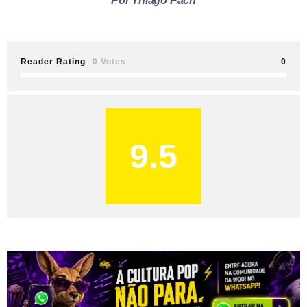
Por Thiago Pach
Reader Rating
0 Votes
0
9.5