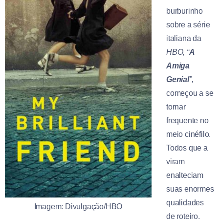
burburinho
sobre a série
italiana da
HBO, “
A
Amiga
Genial
”,
começou a se
tornar
frequente no
meio cinéfilo.
Todos que a
viram
enalteciam
suas enormes
qualidades
Imagem: Divulgação/HBO
de roteiro,