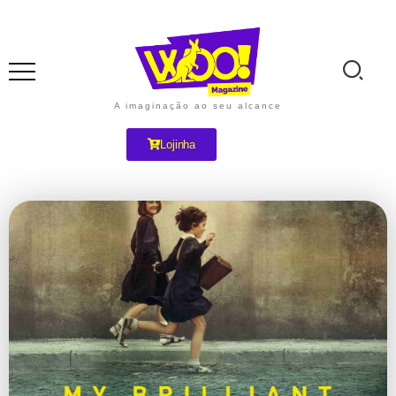
A imaginação ao seu alcance
Lojinha