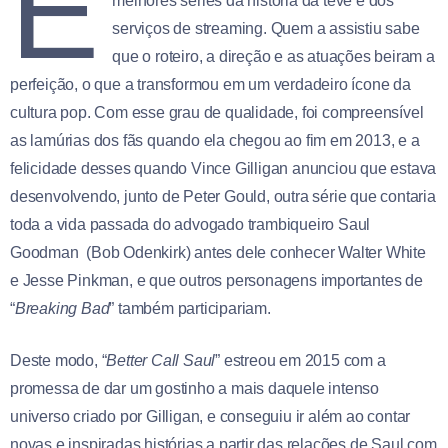
É
melhores séries da história da tevê e dos
serviços de streaming. Quem a assistiu sabe
que o roteiro, a direção e as atuações beiram a
perfeição, o que a transformou em um verdadeiro ícone da
cultura pop. Com esse grau de qualidade, foi compreensível
as lamúrias dos fãs quando ela chegou ao fim em 2013, e a
felicidade desses quando Vince Gilligan anunciou que estava
desenvolvendo, junto de Peter Gould, outra série que contaria
toda a vida passada do advogado trambiqueiro Saul
Goodman (Bob Odenkirk) antes dele conhecer Walter White
e Jesse Pinkman, e que outros personagens importantes de
“
Breaking Bad
” também participariam.
Deste modo, “
Better Call Saul
” estreou em 2015 com a
promessa de dar um gostinho a mais daquele intenso
universo criado por Gilligan, e conseguiu ir além ao contar
novas e inspiradas histórias a partir das relações de Saul com