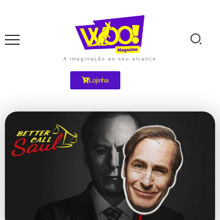
A imaginação ao seu alcance
Lojinha