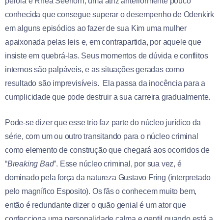
pérola é Rhea Seehorn, uma atriz anteriormente pouco
conhecida que consegue superar o desempenho de Odenkirk
em alguns episódios ao fazer de sua Kim uma mulher
apaixonada pelas leis e, em contrapartida, por aquele que
insiste em quebrá-las. Seus momentos de dúvida e conflitos
internos são palpáveis, e as situações geradas como
resultado são imprevisíveis. Ela passa da inocência para a
cumplicidade que pode destruir a sua carreira gradualmente.
Pode-se dizer que esse trio faz parte do núcleo jurídico da
série, com um ou outro transitando para o núcleo criminal
como elemento de construção que chegará aos ocorridos de
“
Breaking Bad
”. Esse núcleo criminal, por sua vez, é
dominado pela força da natureza Gustavo Fring (interpretado
pelo magnífico Esposito). Os fãs o conhecem muito bem,
então é redundante dizer o quão genial é um ator que
confecciona uma personalidade calma e gentil quando está a