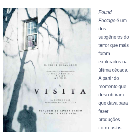
Found
Footage
é um
dos
subgêneros do
terror que mais
foram
explorados na
última década.
A partir do
momento que
descobriram
que dava para
fazer
produções
com custos