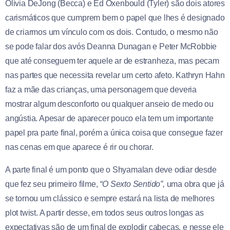
Olivia DeJong (Becca) e Ed Oxenbould (Tyler) são dois atores
carismáticos que cumprem bem o papel que lhes é designado
de criarmos um vínculo com os dois. Contudo, o mesmo não
se pode falar dos avós Deanna Dunagan e Peter McRobbie
que até conseguem ter aquele ar de estranheza, mas pecam
nas partes que necessita revelar um certo afeto. Kathryn Hahn
faz a mãe das crianças, uma personagem que deveria
mostrar algum desconforto ou qualquer anseio de medo ou
angústia. Apesar de aparecer pouco ela tem um importante
papel pra parte final, porém a única coisa que consegue fazer
nas cenas em que aparece é rir ou chorar.
A parte final é um ponto que o Shyamalan deve odiar desde
que fez seu primeiro filme,
“O Sexto Sentido”,
uma obra que já
se tornou um clássico e sempre estará na lista de melhores
plot twist. A partir desse, em todos seus outros longas as
expectativas são de um final de explodir cabeças, e nesse ele