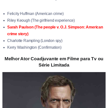
Felicity Huffman (American crime)
Riley Keough (The girlfriend experience)
Sarah Paulson (The people v. O.J. Simpson: American
crime story)
Charlotte Rampling (London spy)
Kerry Washington (Confirmation)
Melhor Ator Coadjuvante em Filme para Tv ou
Série Limitada