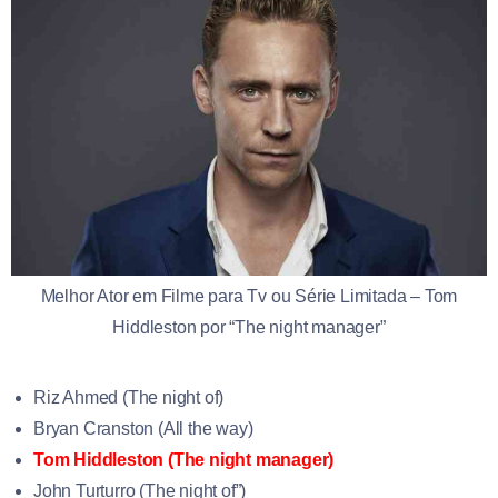
Melhor Ator em Filme para Tv ou Série Limitada – Tom
Hiddleston por “The night manager”
Riz Ahmed (The night of)
Bryan Cranston (All the way)
Tom Hiddleston (The night manager)
John Turturro (The night of”)