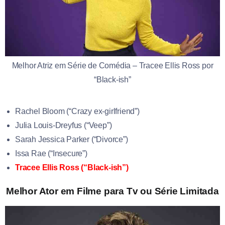
Melhor Atriz em Série de Comédia – Tracee Ellis Ross por
“Black-ish”
Rachel Bloom (“Crazy ex-girlfriend”)
Julia Louis-Dreyfus (“Veep”)
Sarah Jessica Parker (“Divorce”)
Issa Rae (“Insecure”)
Tracee Ellis Ross (“Black-ish”)
Melhor Ator em Filme para Tv ou Série Limitada