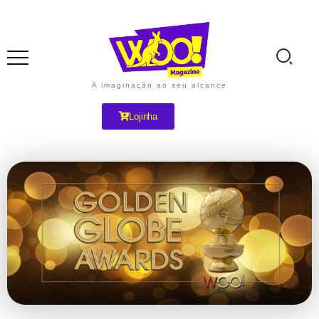
A imaginação ao seu alcance
Lojinha