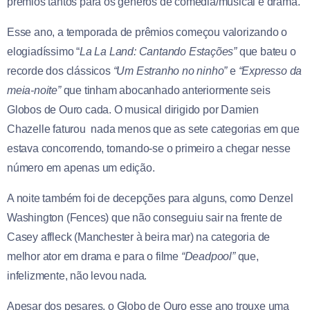
prêmios tantos para os gêneros de comédia/musical e drama.
Esse ano, a temporada de prêmios começou valorizando o
elogiadíssimo “
La La Land: Cantando Estações”
que bateu o
recorde dos clássicos
“Um Estranho no ninho”
e
“Expresso da
meia-noite”
que tinham abocanhado anteriormente seis
Globos de Ouro cada. O musical dirigido por Damien
Chazelle faturou nada menos que as sete categorias em que
estava concorrendo, tornando-se o primeiro a chegar nesse
número em apenas um edição.
A noite também foi de decepções para alguns, como Denzel
Washington (Fences) que não conseguiu sair na frente de
Casey affleck (Manchester à beira mar) na categoria de
melhor ator em drama e para o filme
“Deadpool”
que,
infelizmente, não levou nada.
Apesar dos pesares, o Globo de Ouro esse ano trouxe uma