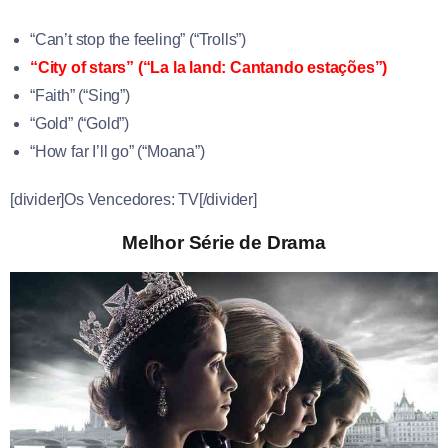
“Can’t stop the feeling” (“Trolls”)
“City of stars” (“La la land: Cantando estações”)
“Faith” (“Sing”)
“Gold” (“Gold”)
“How far I’ll go” (“Moana”)
[divider]Os Vencedores: TV[/divider]
Melhor Série de Drama