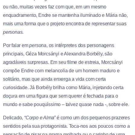
ou não, muitas vezes faz com que, em um mesmo
enquadramento, Endre se mantenha iluminado e Mária não,
mais uma forma que o projeto encontra de representar suas
personas
.
Por falar em
persona
, os intérpretes dos personagens
principais, Géza Morcsányi e Alexandra Borbély, são
agradáveis surpresas. Em seu filme de estreia, Morcsányi
compõe Endre com melancolia de um homem maduro e
solitário, mas que ainda enxerga a vida com certa
curiosidade. Já Borbély brilha como Mária, injetando certa
doçura em uma figura que sem querer é fechada para o
mundo e sabe pouquíssimo – talvez quase nada -, sobre ele.
Delicado,
“Corpo e Alma”
é como um dos pequenos prazeres
sentidos pela sua protagonista. Toca-nos aos poucos como a
sensação de pisar na grama molhada ou o carinho de uma