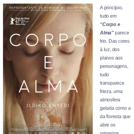
A princípio,
tudo em
“Corpo e
Alma”
parece
frio. Das cores
à luz, dos
planos aos
personagens,
tudo
transparece
frieza, uma
atmosfera
gelada como a
da floresta que
abre os
primeiros