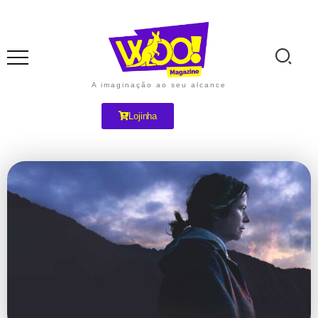
A imaginação ao seu alcance
Lojinha