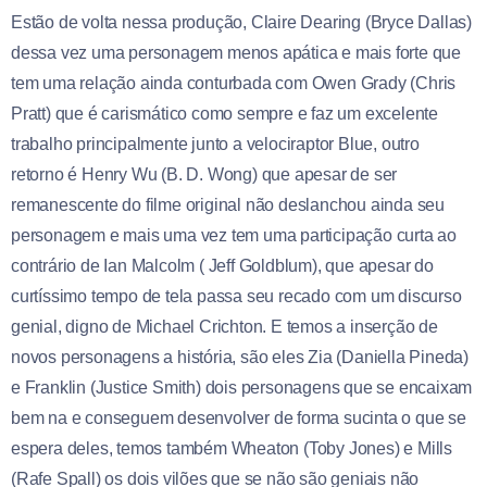
Estão de volta nessa produção, Claire Dearing (Bryce Dallas)
dessa vez uma personagem menos apática e mais forte que
tem uma relação ainda conturbada com Owen Grady (Chris
Pratt) que é carismático como sempre e faz um excelente
trabalho principalmente junto a velociraptor Blue, outro
retorno é Henry Wu (B. D. Wong) que apesar de ser
remanescente do filme original não deslanchou ainda seu
personagem e mais uma vez tem uma participação curta ao
contrário de Ian Malcolm ( Jeff Goldblum), que apesar do
curtíssimo tempo de tela passa seu recado com um discurso
genial, digno de Michael Crichton. E temos a inserção de
novos personagens a história, são eles Zia (Daniella Pineda)
e Franklin (Justice Smith) dois personagens que se encaixam
bem na e conseguem desenvolver de forma sucinta o que se
espera deles, temos também Wheaton (Toby Jones) e Mills
(Rafe Spall) os dois vilões que se não são geniais não