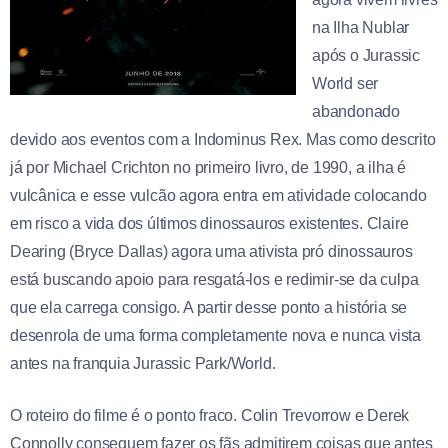
na Ilha Nublar
após o Jurassic
World ser
abandonado
devido aos eventos com a Indominus Rex. Mas como descrito
já por Michael Crichton no primeiro livro, de 1990, a ilha é
vulcânica e esse vulcão agora entra em atividade colocando
em risco a vida dos últimos dinossauros existentes. Claire
Dearing (Bryce Dallas) agora uma ativista pró dinossauros
está buscando apoio para resgatá-los e redimir-se da culpa
que ela carrega consigo. A partir desse ponto a história se
desenrola de uma forma completamente nova e nunca vista
antes na franquia Jurassic Park/World.
O roteiro do filme é o ponto fraco. Colin Trevorrow e Derek
Connolly conseguem fazer os fãs admitirem coisas que antes