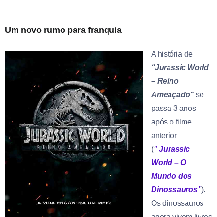
Um novo rumo para franquia
A história de
“Jurassic World
– Reino
Ameaçado”
se
passa 3 anos
após o filme
anterior
(
”
Jurassic
World – O
Mundo dos
Dinossauros”
).
Os dinossauros
agora vivem livres