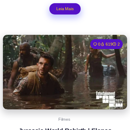
Leia Mais
0
619
2
Filmes