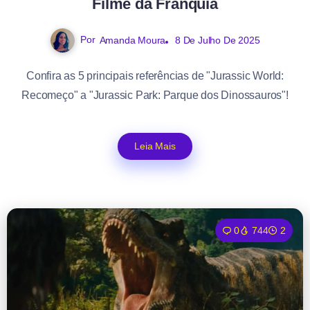
Filme da Franquia
Por
Amanda Moura
8 De Julho De 2025
Confira as 5 principais referências de "Jurassic World:
Recomeço" a "Jurassic Park: Parque dos Dinossauros"!
Leia Mais
0
744
2