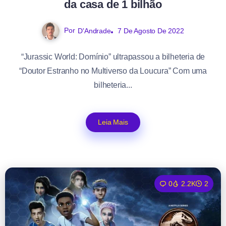
da casa de 1 bilhão
Por
D'Andrade
7 De Agosto De 2022
“Jurassic World: Domínio” ultrapassou a bilheteria de
“Doutor Estranho no Multiverso da Loucura” Com uma
bilheteria...
Leia Mais
0
2.2K
2