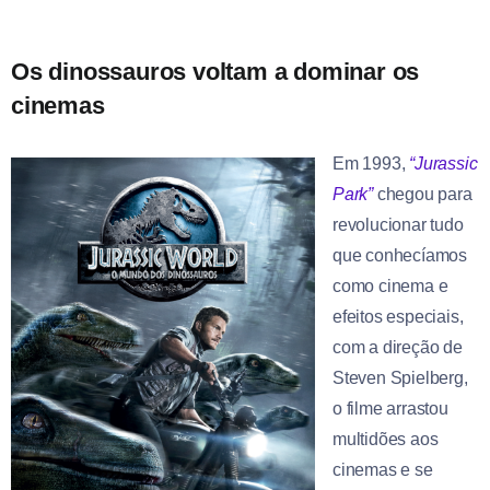
Os dinossauros voltam a dominar os
cinemas
Em 1993,
“Jurassic
Park”
chegou para
revolucionar tudo
que conhecíamos
como cinema e
efeitos especiais,
com a direção de
Steven Spielberg,
o filme arrastou
multidões aos
cinemas e se