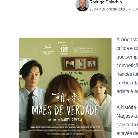
Rodrigo Chinchio
26 de outubro de 2020
3 M
A cineast
crítica e
que sempr
competição
francês foi
conhecida
artista é 
A históri
Nagasaku) 
causa da 
através d