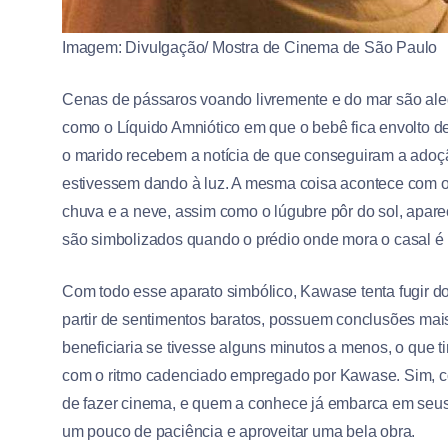
Imagem: Divulgação/ Mostra de Cinema de São Paulo
Cenas de pássaros voando livremente e do mar são alego
como o Líquido Amniótico em que o bebê fica envolto de
o marido recebem a notícia de que conseguiram a adoção
estivessem dando à luz. A mesma coisa acontece com out
chuva e a neve, assim como o lúgubre pôr do sol, apar
são simbolizados quando o prédio onde mora o casal é
Com todo esse aparato simbólico, Kawase tenta fugir d
partir de sentimentos baratos, possuem conclusões ma
beneficiaria se tivesse alguns minutos a menos, o que 
com o ritmo cadenciado empregado por Kawase. Sim, co
de fazer cinema, e quem a conhece já embarca em seus f
um pouco de paciência e aproveitar uma bela obra.