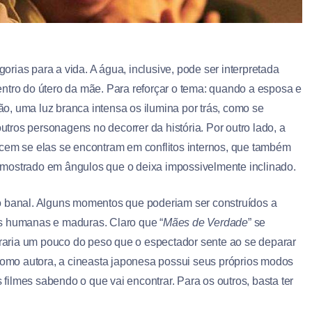
rias para a vida. A água, inclusive, pode ser interpretada
ntro do útero da mãe. Para reforçar o tema: quando a esposa e
, uma luz branca intensa os ilumina por trás, como se
ros personagens no decorrer da história. Por outro lado, a
ecem se elas se encontram em conflitos internos, que também
 mostrado em ângulos que o deixa impossivelmente inclinado.
o banal. Alguns momentos que poderiam ser construídos a
is humanas e maduras. Claro que “
Mães de Verdade
” se
tiraria um pouco do peso que o espectador sente ao se deparar
mo autora, a cineasta japonesa possui seus próprios modos
ilmes sabendo o que vai encontrar. Para os outros, basta ter