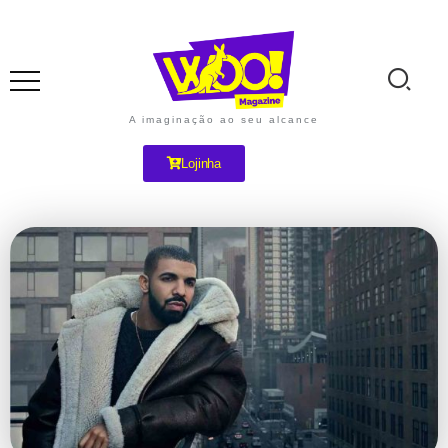
A imaginação ao seu alcance
Lojinha