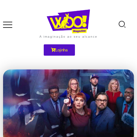
A imaginação ao seu alcance
Lojinha