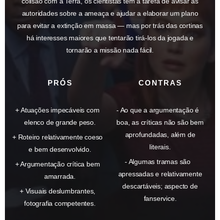
colisão com a Terra, os cientistas têm a tarefa de avisar as
autoridades sobre a ameaça e ajudar a elaborar um plano
para evitar a extinção em massa — mas por trás das cortinas
há interesses maiores que tentarão tirá-los da jogada e
tornarão a missão nada fácil.
PRÓS
CONTRAS
Atuações impecáveis com
Ao que a argumentação é
elenco de grande peso.
boa, as críticas não são bem
aprofundadas, além de
Roteiro relativamente coeso
literais.
e bem desenvolvido.
Algumas tramas são
Argumentação crítica bem
apressadas e relativamente
amarrada.
descartáveis; aspecto de
Visuais deslumbrantes,
fanservice.
fotografia competentes.