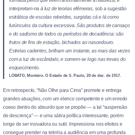
formada pelos que veem anormalmente a natureza, e
interpretam-na à luz de teorias efêmeras, sob a sugestão
estrábica de escolas rebeldes, surgidas cá e lá como
furúnculos da cultura excessiva. São produtos de cansaço
e do sadismo de todos os períodos de decadência: são
frutos de fins de estação, bichados ao nascedouro.
Estrelas cadentes, brilham um instante, as mais das vezes
com a luz de escândalo, e somem-se logo nas trevas do
esquecimento.
LOBATO, Monteiro. O Estado de S. Paulo, 20 de dez. de 1917.
Em retrospecto, “Não Olhe para Cima” promete e entrega
grandes atuações, com um elenco competente e um enredo
coeso dentro do absurdo que se propõe — a tal “suspensão
de descrença” — e uma sátira política interessante, porém
longe de ser inovadora ou sutil. Impressiona nos efeitos e
consegue prender na telinha a audiência em uma profunda