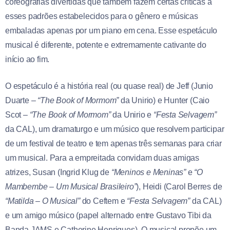
coreografias divertidas que também fazem certas críticas à
esses padrões estabelecidos para o gênero e músicas
embaladas apenas por um piano em cena. Esse espetáculo
musical é diferente, potente e extremamente cativante do
início ao fim.
O espetáculo é a história real (ou quase real) de Jeff (Junio
Duarte –
“The Book of Mormom”
da Unirio) e Hunter (Caio
Scot –
“The Book of Mormom”
da Unirio e
“Festa Selvagem”
da CAL), um dramaturgo e um músico que resolvem participar
de um festival de teatro e tem apenas três semanas para criar
um musical. Para a empreitada convidam duas amigas
atrizes, Susan (Ingrid Klug de
“Meninos e Meninas”
e
“O
Mambembe – Um Musical Brasileiro”
), Heidi (Carol Berres de
“Matilda – O Musical”
do Ceftem e
“Festa Selvagem”
da CAL)
e um amigo músico (papel alternado entre Gustavo Tibi da
Banda JAMS e Catherine Henriques). O musical propõe um