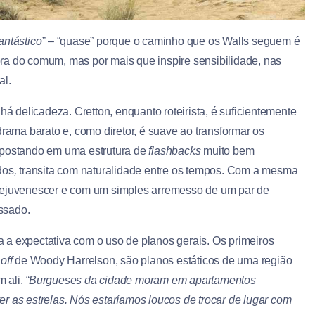
antástico”
– “quase” porque o caminho que os Walls seguem é
 fora do comum, mas por mais que inspire sensibilidade, nas
al.
há delicadeza. Cretton, enquanto roteirista, é suficientemente
drama barato e, como diretor, é suave ao transformar os
 Apostando em uma estrutura de
flashbacks
muito bem
dos
,
transita com naturalidade entre os tempos. Com a mesma
 rejuvenescer e com um simples arremesso de um par de
ssado.
 a expectativa com o uso de planos gerais. Os primeiros
m
off
de Woody Harrelson, são planos estáticos de uma região
 ali.
“Burgueses da cidade moram em apartamentos
r as estrelas. Nós estaríamos loucos de trocar de lugar com