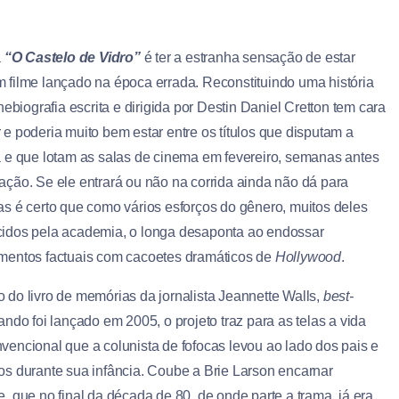
a
“O Castelo de Vidro”
é ter a estranha sensação de estar
 filme lançado na época errada. Reconstituindo uma história
inebiografia escrita e dirigida por Destin Daniel Cretton tem cara
 e poderia muito bem estar entre os títulos que disputam a
a e que lotam as salas de cinema em fevereiro, semanas antes
ação. Se ele entrará ou não na corrida ainda não dá para
as é certo que como vários esforços do gênero, muitos deles
idos pela academia, o longa desaponta ao endossar
mentos factuais com cacoetes dramáticos de
Hollywood
.
 do livro de memórias da jornalista Jeannette Walls,
best-
ndo foi lançado em 2005, o projeto traz para as telas a vida
vencional que a colunista de fofocas levou ao lado dos pais e
os durante sua infância. Coube a Brie Larson encarnar
, que no final da década de 80, de onde parte a trama, já era