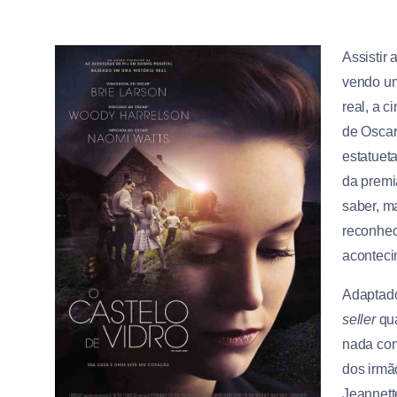
Assistir 
vendo um
real, a c
de Oscar
estatuet
da premi
saber, m
reconhec
aconteci
Adaptado
seller
qua
nada con
dos irmã
Jeannette