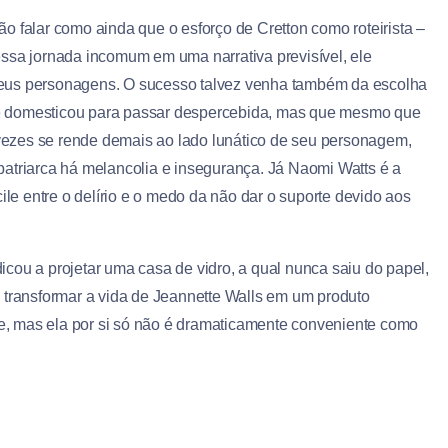
o falar como ainda que o esforço de Cretton como roteirista –
sa jornada incomum em uma narrativa previsível, ele
seus personagens. O sucesso talvez venha também da escolha
e domesticou para passar despercebida, mas que mesmo que
s vezes se rende demais ao lado lunático de seu personagem,
patriarca há melancolia e insegurança. Já Naomi Watts é a
e entre o delírio e o medo da não dar o suporte devido aos
cou a projetar uma casa de vidro, a qual nunca saiu do papel,
 transformar a vida de Jeannette Walls em um produto
lme, mas ela por si só não é dramaticamente conveniente como