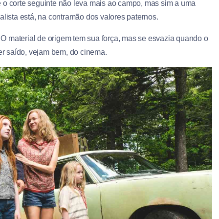
e o corte seguinte não leva mais ao campo, mas sim a uma
alista está, na contramão dos valores paternos.
O material de origem tem sua força, mas se esvazia quando o
ter saído, vejam bem, do cinema.