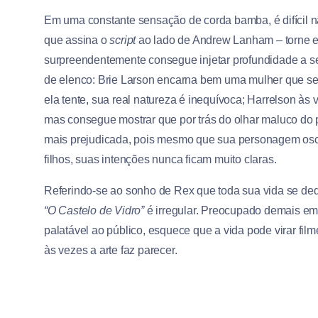
Em uma constante sensação de corda bamba, é difícil nã
que assina o
script
ao lado de Andrew Lanham – torne es
surpreendentemente consegue injetar profundidade a 
de elenco: Brie Larson encarna bem uma mulher que s
ela tente, sua real natureza é inequívoca; Harrelson à
mas consegue mostrar que por trás do olhar maluco do 
mais prejudicada, pois mesmo que sua personagem oscil
filhos, suas intenções nunca ficam muito claras.
Referindo-se ao sonho de Rex que toda sua vida se dedi
“O Castelo de Vidro”
é irregular. Preocupado demais em
palatável ao público, esquece que a vida pode virar fi
às vezes a arte faz parecer.