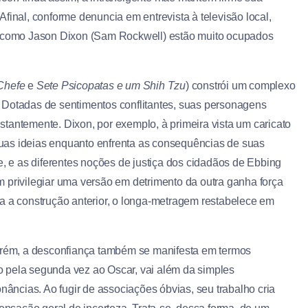
Afinal, conforme denuncia em entrevista à televisão local,
s como Jason Dixon (Sam Rockwell) estão muito ocupados
 Chefe
e
Sete Psicopatas e um Shih Tzu
) constrói um complexo
is. Dotadas de sentimentos conflitantes, suas personagens
tantemente. Dixon, por exemplo, à primeira vista um caricato
 suas ideias enquanto enfrenta as consequências de suas
e, e as diferentes noções de justiça dos cidadãos de Ebbing
 privilegiar uma versão em detrimento da outra ganha força
a a construção anterior, o longa-metragem restabelece em
porém, a desconfiança também se manifesta em termos
ado pela segunda vez ao Oscar, vai além da simples
onâncias. Ao fugir de associações óbvias, seu trabalho cria