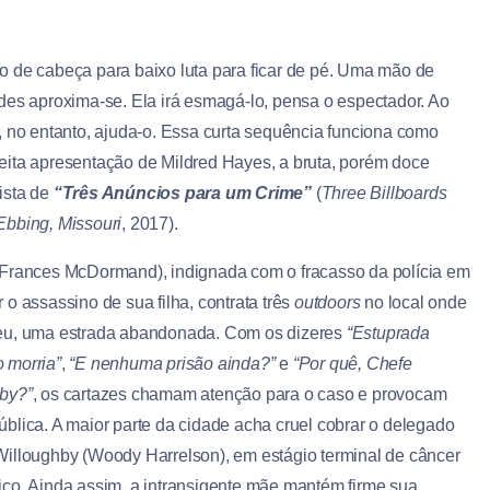
o de cabeça para baixo luta para ficar de pé. Uma mão de
udes aproxima-se. Ela irá esmagá-lo, pensa o espectador. Ao
o, no entanto, ajuda-o. Essa curta sequência funciona como
eita apresentação de Mildred Hayes, a bruta, porém doce
ista de
“Três Anúncios para um Crime”
(
Three Billboards
Ebbing, Missouri
, 2017).
(Frances McDormand), indignada com o fracasso da polícia em
 o assassino de sua filha, contrata três
outdoors
no local onde
eu, uma estrada abandonada. Com os dizeres
“Estuprada
 morria”
,
“E nenhuma prisão ainda?”
e
“Por quê, Chefe
by?”
, os cartazes chamam atenção para o caso e provocam
ública. A maior parte da cidade acha cruel cobrar o delegado
Willoughby (Woody Harrelson), em estágio terminal de câncer
ico. Ainda assim, a intransigente mãe mantém firme sua