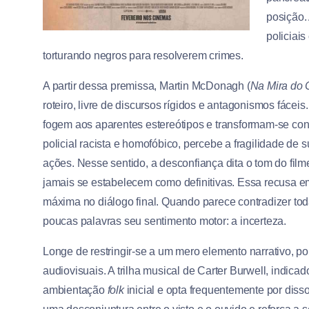
posição. 
policiai
torturando negros para resolverem crimes.
A partir dessa premissa, Martin McDonagh (
Na Mira do
roteiro, livre de discursos rígidos e antagonismos fáce
fogem aos aparentes estereótipos e transformam-se cons
policial racista e homofóbico, percebe a fragilidade de
ações. Nesse sentido, a desconfiança dita o tom do film
jamais se estabelecem como definitivas. Essa recusa em
máxima no diálogo final. Quando parece contradizer tod
poucas palavras seu sentimento motor: a incerteza.
Longe de restringir-se a um mero elemento narrativo, 
audiovisuais. A trilha musical de Carter Burwell, indic
ambientação
folk
inicial e opta frequentemente por diss