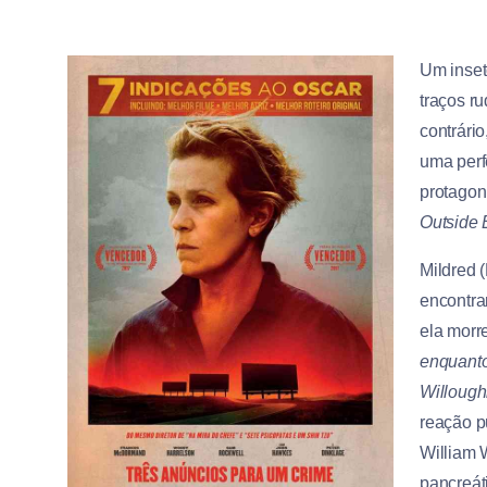
Um inset
traços r
contrári
uma perf
protagon
Outside 
Mildred 
encontrar
ela morr
enquanto
Willough
reação p
William 
pancreát