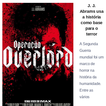
J. J.
Abrams usa
a história
como base
para o
terror
A Segunda
Guerra
mundial foi um
marco de
horror na
história da
humanidade.
Entre as
vários