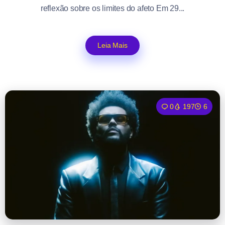
reflexão sobre os limites do afeto Em 29...
Leia Mais
0
197
6