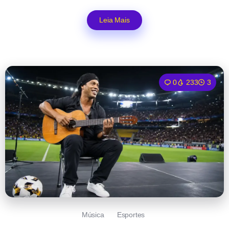
Leia Mais
0
233
3
Música
Esportes