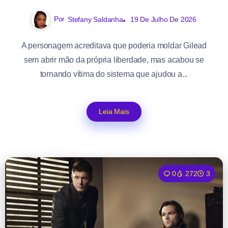
Por
Stefany Saldanha
19 De Julho De 2026
A personagem acreditava que poderia moldar Gilead
sem abrir mão da própria liberdade, mas acabou se
tornando vítima do sistema que ajudou a...
Leia Mais
0
272
3