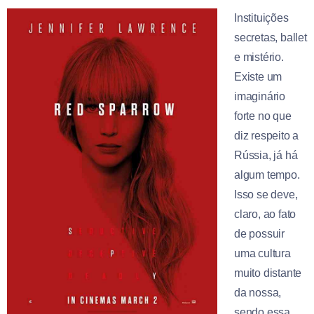
Instituições
secretas, ballet
e mistério.
Existe um
imaginário
forte no que
diz respeito a
Rússia, já há
algum tempo.
Isso se deve,
claro, ao fato
de possuir
uma cultura
muito distante
da nossa,
sendo essa