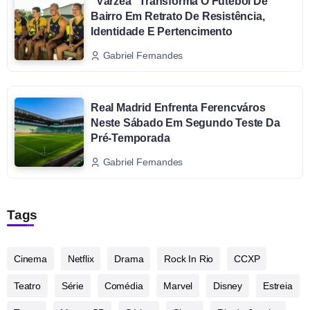
“Várzea” Transforma O Futebol De
Bairro Em Retrato De Resistência,
Identidade E Pertencimento
Gabriel Fernandes
Real Madrid Enfrenta Ferencváros
Neste Sábado Em Segundo Teste Da
Pré-Temporada
Gabriel Fernandes
Tags
Cinema
Netflix
Drama
Rock In Rio
CCXP
Teatro
Série
Comédia
Marvel
Disney
Estreia