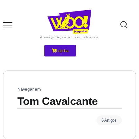
A imaginação ao seu alcance
Lojinha
Navegar em
Tom Cavalcante
6 Artigos