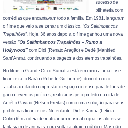
sucesso de
bilheteria com
comédias que encantavam todo a família. Em 1981, lançaram
o filme que veio a se tornar um clássico,
“Os Saltimbancos
Trapalhões”
. Hoje, 36 anos depois, o filme ganhou uma nova
versão
“Os Saltimbancos Trapalhões – Rumo a
Hollywood”
com Didi (Renato Aragão) e Dedé (Manfried
Sant’Anna), continuando a tragetória dos eternos trapalhões.
No filme, o Grande Circo Sumatra está em meio a uma crise
financeira, o Barão (Roberto Guilherme), dono do circo,
acaba aceitando emprestar o espaço circense para leilões de
gado e eventos políticos, realizados pelo prefeito da cidade
Aurélio Gavião (Nelson Freitas) como uma solução para seus
problemas financeiros. No entanto, Didi e Karina (Letícia
Colin) têm a ideia de realizar um musical o qual os atores se
fantasiam de animais para voltar a atrair o público. Mas não