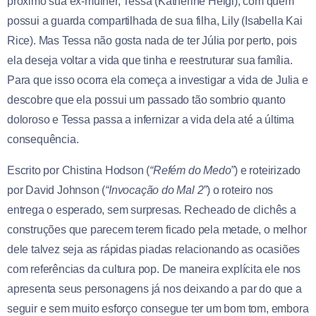
próximo sua ex-mulher, Tessa (Katherine Heigl), com quem
possui a guarda compartilhada de sua filha, Lily (Isabella Kai
Rice). Mas Tessa não gosta nada de ter Júlia por perto, pois
ela deseja voltar a vida que tinha e reestruturar sua família.
Para que isso ocorra ela começa a investigar a vida de Julia e
descobre que ela possui um passado tão sombrio quanto
doloroso e Tessa passa a infernizar a vida dela até a última
consequência.
Escrito por Chistina Hodson (
“Refém do Medo”
) e roteirizado
por David Johnson (
“Invocação do Mal 2”
) o roteiro nos
entrega o esperado, sem surpresas. Recheado de clichês a
construções que parecem terem ficado pela metade, o melhor
dele talvez seja as rápidas piadas relacionando as ocasiões
com referências da cultura pop. De maneira explícita ele nos
apresenta seus personagens já nos deixando a par do que a
seguir e sem muito esforço consegue ter um bom tom, embora