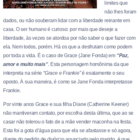
limites que
não lhes foram
dados, ou não souberam lidar com a liberdade reinante em
casa. O ser humano é curioso: por mais que deseje a
liberdade, às vezes se atordoa por não saber o que fazer com
ela. Nem todos, porém. Há os que a desfrutam como podem
por toda a vida. É o caso de Grace (Jane Fonda) em
“Paz,
amor e muito mais
“
. Esta personagem homônima da que
interpreta na série
“Grace e Frankie”
é exatamente o seu
oposto. À sua maneira, é como se Jane Fonda interpretasse
Frankie.
Por vinte anos Grace e sua filha Diane (Catherine Keener)
não mantiveram contato, por escolha desta última, que ao se
casar não tolerou o fato de a mãe vender maconha na festa.
Esta foi a gota d’água para que ela se afastasse e só agora,
diante do pedido de divórcio anunciado pelo marido, é que