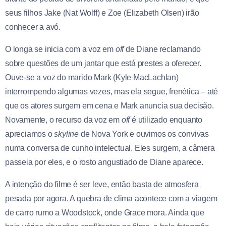
seus filhos Jake (Nat Wolff) e Zoe (Elizabeth Olsen) irão
conhecer a avó.
O longa se inicia com a voz em
off
de Diane reclamando
sobre questões de um jantar que está prestes a oferecer.
Ouve-se a voz do marido Mark (Kyle MacLachlan)
interrompendo algumas vezes, mas ela segue, frenética – até
que os atores surgem em cena e Mark anuncia sua decisão.
Novamente, o recurso da voz em
off
é utilizado enquanto
apreciamos o
skyline
de Nova York e ouvimos os convivas
numa conversa de cunho intelectual. Eles surgem, a câmera
passeia por eles, e o rosto angustiado de Diane aparece.
A intenção do filme é ser leve, então basta de atmosfera
pesada por agora. A quebra de clima acontece com a viagem
de carro rumo a Woodstock, onde Grace mora. Ainda que