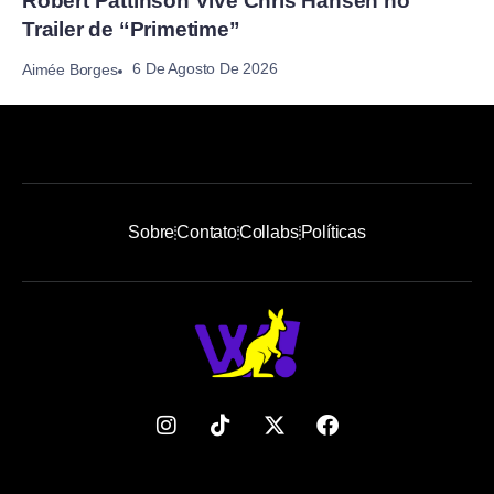
Robert Pattinson Vive Chris Hansen no
Trailer de “Primetime”
6 De Agosto De 2026
Aimée Borges
Sobre
Contato
Collabs
Políticas