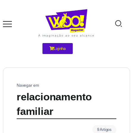
A imaginação ao seu alcance
Lojinha
Navegar em
relacionamento
familiar
9 Artigos