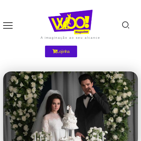
A imaginação ao seu alcance
Lojinha