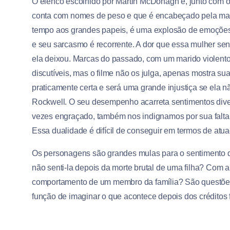
O elenco escolhido por Martin McDonagh é, junto com o 
conta com nomes de peso e que é encabeçado pela mar
tempo aos grandes papeis, é uma explosão de emoções e
e seu sarcasmo é recorrente. A dor que essa mulher se
ela deixou. Marcas do passado, com um marido violento
discutíveis, mas o filme não os julga, apenas mostra 
praticamente certa e será uma grande injustiça se ela 
Rockwell. O seu desempenho acarreta sentimentos div
vezes engraçado, também nos indignamos por sua falta
Essa dualidade é difícil de conseguir em termos de atua
Os personagens são grandes mulas para o sentimento de
não senti-la depois da morte brutal de uma filha? Com
comportamento de um membro da família? São questões
função de imaginar o que acontece depois dos créditos f