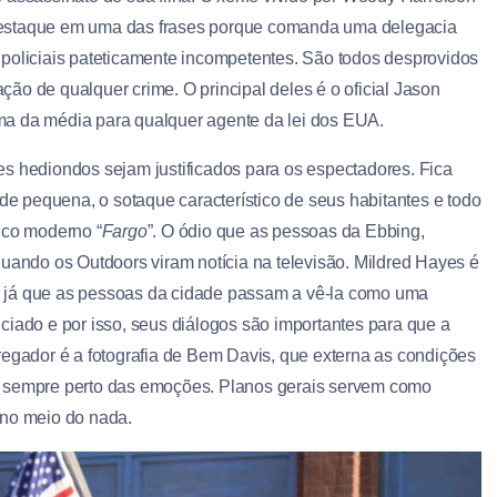
estaque em uma das frases porque comanda uma delegacia
 policiais pateticamente incompetentes. São todos desprovidos
ação de qualquer crime. O principal deles é o oficial Jason
ma da média para qualquer agente da lei dos EUA.
es hediondos sejam justificados para os espectadores. Fica
ade pequena, o sotaque característico de seus habitantes e todo
ico moderno “
Fargo
”. O ódio que as pessoas da Ebbing,
quando os Outdoors viram notícia na televisão. Mildred Hayes é
ta, já que as pessoas da cidade passam a vê-la como uma
ciado e por isso, seus diálogos são importantes para que a
regador é a fotografia de Bem Davis, que externa as condições
sempre perto das emoções. Planos gerais servem como
 no meio do nada.