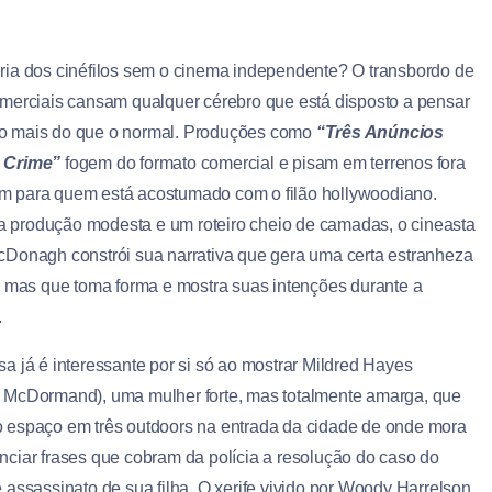
ria dos cinéfilos sem o cinema independente? O transbordo de
omerciais cansam qualquer cérebro que está disposto a pensar
o mais do que o normal. Produções como
“Três Anúncios
 Crime”
fogem do formato comercial e pisam em terrenos fora
 para quem está acostumado com o filão hollywoodiano.
produção modesta e um roteiro cheio de camadas, o cineasta
cDonagh constrói sua narrativa que gera uma certa estranheza
o, mas que toma forma e mostra suas intenções durante a
.
sa já é interessante por si só ao mostrar Mildred Hayes
 McDormand), uma mulher forte, mas totalmente amarga, que
 espaço em três outdoors na entrada da cidade de onde mora
nciar frases que cobram da polícia a resolução do caso do
e assassinato de sua filha. O xerife vivido por Woody Harrelson