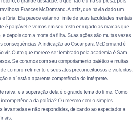
roteiro, o grande destaque, o que não é uma surpresa, pois
avilhosa Frances McDormand. A atriz, que havia dado um
 fúria. Ela parece estar no limite de suas faculdades mentais
nte é palpável e vemos em seu rosto enrugado as marcas que
, e depois com a morte da filha. Suas ações são muitas vezes
suas consequências. A indicação ao Oscar para McDormand é
não vir. Outro que merece ser lembrado pela academia é Sam
ersos. Se coramos com seu comportamento patético e muitas
 de comprometimento e seus atos preconceituosos e violentos.
ção e aí está a aparente competência do intérprete.
 raiva, e a superação dela é o grande tema do filme. Como
 a incompetência da polícia? Ou mesmo com o simples
 levantadas e não respondidas, deixando ao espectador a
inais.