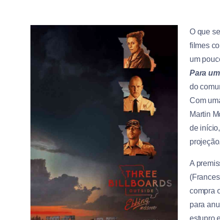
O que se
filmes c
um pouc
Para um
do comum
Com uma 
Martin M
de iníci
projeção
A premis
(Frances
compra o
para anu
estupro 