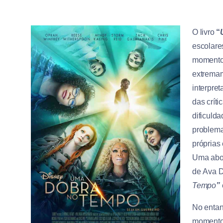
O livro
“
escolare
momento 
extremam
interpre
das crít
dificuld
problema
próprias
Uma abor
de
Ava D
Tempo
”
No entan
momentos