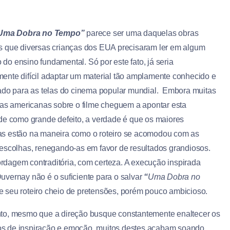
Uma Dobra no Tempo
”
parece ser uma daquelas obras
s que diversas crianças dos EUA precisaram ler em algum
do ensino fundamental. Só por este fato, já seria
ente difícil adaptar um material tão amplamente conhecido e
tado para as telas do cinema popular mundial. Embora muitas
icas americanas sobre o filme cheguem a apontar esta
ade como grande defeito, a verdade é que os maiores
s estão na maneira como o roteiro se acomodou com as
 escolhas, renegando-as em favor de resultados grandiosos.
dagem contraditória, com certeza. A execução inspirada
uvernay não é o suficiente para o salvar
“
Uma Dobra no
e seu roteiro cheio de pretensões, porém pouco ambicioso.
to, mesmo que a direção busque constantemente enaltecer os
 de inspiração e emoção, muitos destes acabam soando