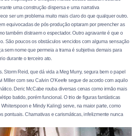
erante uma construção dispersa e uma narrativa
arece ser um problema muito mais claro do que qualquer outro.
bem equivocadas de pós-produção optaram por preencher as
o também distraem o espectador. Outro agravante é que o
ído. São poucos os obstáculos vencidos com alguma sensação
ça sem nome que permeia a trama é subjetiva demais para
o durante o terceiro ato.
is. Storm Reid, que dá vida a Meg Murry, segura bem o papel
vi MIller com seu Calvin O’Keefe segue de acordo com aquilo
mático.
Deric McCabe rouba diversas cenas como irmão mais
ipo batido, porém funcional. O trio de figuras fantásticas
Whiterspoon e Mindy Kaling) serve, na maior parte, como
s pontuais. Chamativas e carismáticas, infelizmente nunca