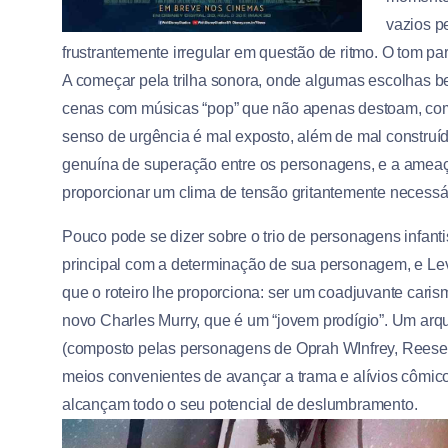
vazios p
frustrantemente irregular em questão de ritmo. O tom p
A começar pela trilha sonora, onde algumas escolhas 
cenas com músicas “pop” que não apenas destoam, com
senso de urgência é mal exposto, além de mal constru
genuína de superação entre os personagens, e a amea
proporcionar um clima de tensão gritantemente necessári
Pouco pode se dizer sobre o trio de personagens infant
principal com a determinação de sua personagem, e
Le
que o roteiro lhe proporciona: ser um coadjuvante caris
novo Charles Murry, que é um “jovem prodígio”. Um arquét
(composto pelas personagens de Oprah WInfrey, Reese 
meios convenientes de avançar a trama e alívios cômico
alcançam todo o seu potencial de deslumbramento.