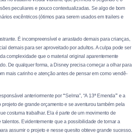
nsões peculiares e pouco contextualizadas. Se algo de bom
cenários excêntricos (ótimos para serem usados em trailers e
strante. É incompreensível e arrastado demais para crianças,
al demais para ser aproveitado por adultos. A culpa pode ser
, da complexidade que o material original aparentemente
do. De qualquer forma, a Disney precisa começar a olhar para
) com mais carinho e atenção antes de pensar em como vendê-
responsável anteriormente por
“
Selma”, “A 13ª Emenda
”
e a
o projeto de grande orçamento e se aventurou também pela
 que costuma trabalhar. Ela é parte de um movimento de
 talentos. Evidentemente que a possibilidade de tornar a
o para assumir o projeto e nesse quesito obteve grande sucesso.