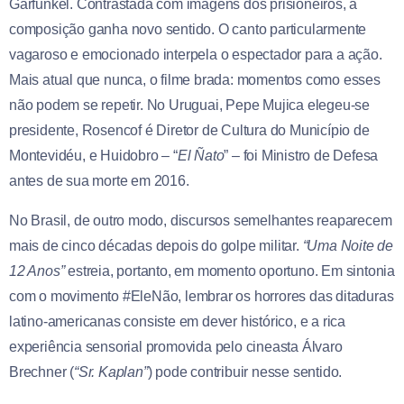
Garfunkel. Contrastada com imagens dos prisioneiros, a
composição ganha novo sentido. O canto particularmente
vagaroso e emocionado interpela o espectador para a ação.
Mais atual que nunca, o filme brada: momentos como esses
não podem se repetir. No Uruguai, Pepe Mujica elegeu-se
presidente, Rosencof é Diretor de Cultura do Município de
Montevidéu, e Huidobro – “
El Ñato
” – foi Ministro de Defesa
antes de sua morte em 2016.
No Brasil, de outro modo, discursos semelhantes reaparecem
mais de cinco décadas depois do golpe militar.
“Uma Noite de
12 Anos”
estreia, portanto, em momento oportuno. Em sintonia
com o movimento #EleNão, lembrar os horrores das ditaduras
latino-americanas consiste em dever histórico, e a rica
experiência sensorial promovida pelo cineasta Álvaro
Brechner (
“Sr. Kaplan”
) pode contribuir nesse sentido.