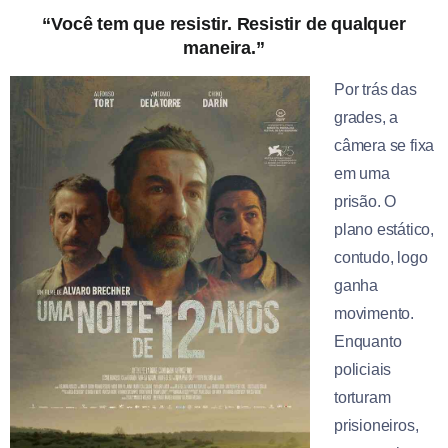
“Você tem que resistir. Resistir de qualquer
maneira.”
Por trás das
grades, a
câmera se fixa
em uma
prisão. O
plano estático,
contudo, logo
ganha
movimento.
Enquanto
policiais
torturam
prisioneiros,