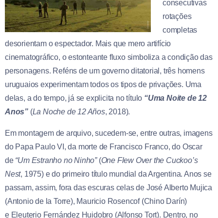
consecutivas
rotações
completas
desorientam o espectador. Mais que mero artifício
cinematográfico, o estonteante fluxo simboliza a condição das
personagens. Reféns de um governo ditatorial, três homens
uruguaios experimentam todos os tipos de privações. Uma
delas, a do tempo, já se explicita no título
“Uma Noite de 12
Anos”
(
La Noche de 12 Años
, 2018).
Em montagem de arquivo, sucedem-se, entre outras, imagens
do Papa Paulo VI, da morte de Francisco Franco, do Oscar
de
“Um Estranho no Ninho”
(
One Flew Over the Cuckoo’s
Nest
, 1975) e do primeiro título mundial da Argentina. Anos se
passam, assim, fora das escuras celas de José Alberto Mujica
(Antonio de la Torre), Mauricio Rosencof (Chino Darín)
e Eleuterio Fernández Huidobro (Alfonso Tort). Dentro, no