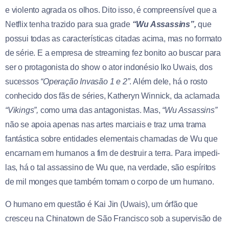
e violento agrada os olhos. Dito isso, é compreensível que a
Netflix tenha trazido para sua grade
“Wu Assassins”,
que
possui todas as características citadas acima, mas no formato
de série. E a empresa de streaming fez bonito ao buscar para
ser o protagonista do show o ator indonésio Iko Uwais, dos
sucessos
“Operação Invasão 1 e 2”
. Além dele, há o rosto
conhecido dos fãs de séries, Katheryn Winnick, da aclamada
“Vikings”,
como uma das antagonistas. Mas,
“Wu Assassins”
não se apoia apenas nas artes marciais e traz uma trama
fantástica sobre entidades elementais chamadas de Wu que
encarnam em humanos a fim de destruir a terra. Para impedi-
las, há o tal assassino de Wu que, na verdade, são espíritos
de mil monges que também tomam o corpo de um humano.
O humano em questão é Kai Jin (Uwais), um órfão que
cresceu na Chinatown de São Francisco sob a supervisão de