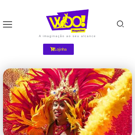
A imaginação ao seu alcance
Lojinha