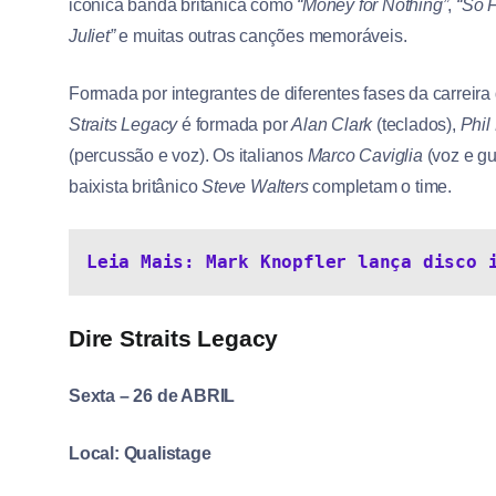
icônica banda britânica como
“Money for Nothing”
,
“So 
Juliet”
e muitas outras canções memoráveis.
Formada por integrantes de diferentes fases da carreira
Straits Legacy
é formada por
Alan Clark
(teclados),
Phil
(percussão e voz). Os italianos
Marco Caviglia
(voz e gu
baixista britânico
Steve Walters
completam o time.
Leia Mais: Mark Knopfler lança disco 
Dire Straits Legacy
Sexta – 26 de ABRIL
Local: Qualistage