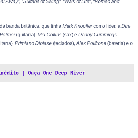
Far Away”
,
“Sultans of Swing”
,
“Walk of Life”
,
“Romeo and
 da banda britânica, que tinha
Mark Knopfler
como líder, a
Dire
 Palmer
(guitarra),
Mel Collins
(sax) e
Danny Cummings
itarra),
Primiano Dibiase
(teclados),
Alex Polifrone
(bateria) e o
inédito | Ouça One Deep River