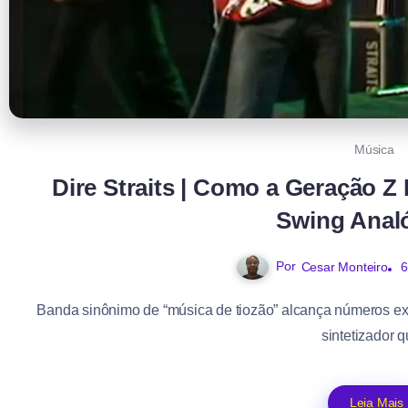
Música
Dire Straits | Como a Geração Z
Swing Anal
Por
6
Cesar Monteiro
Banda sinônimo de “música de tiozão” alcança números expr
sintetizador q
Leia Mais