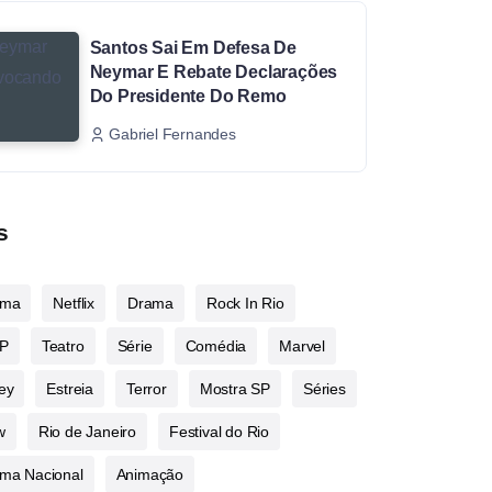
Santos Sai Em Defesa De
Neymar E Rebate Declarações
Do Presidente Do Remo
Gabriel Fernandes
s
ema
Netflix
Drama
Rock In Rio
P
Teatro
Série
Comédia
Marvel
ey
Estreia
Terror
Mostra SP
Séries
w
Rio de Janeiro
Festival do Rio
ma Nacional
Animação