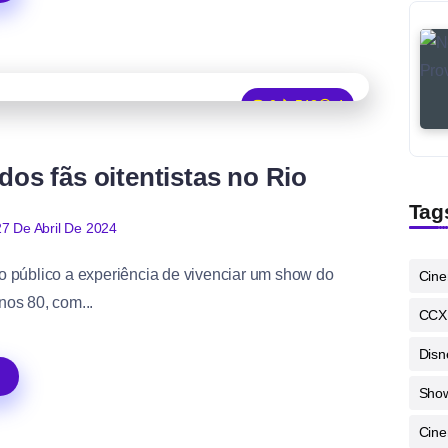
0
543
4
 dos fãs oitentistas no Rio
Tag
27 De Abril De 2024
o público a experiência de vivenciar um show do
Cin
nos 80, com...
CCX
Disn
Sho
Cine