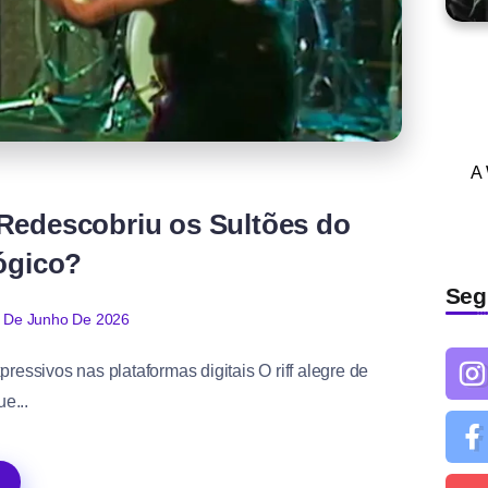
A
 Redescobriu os Sultões do
ógico?
Seg
 De Junho De 2026
essivos nas plataformas digitais O riff alegre de
ue...