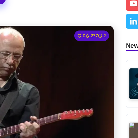
0
277
2
Ne