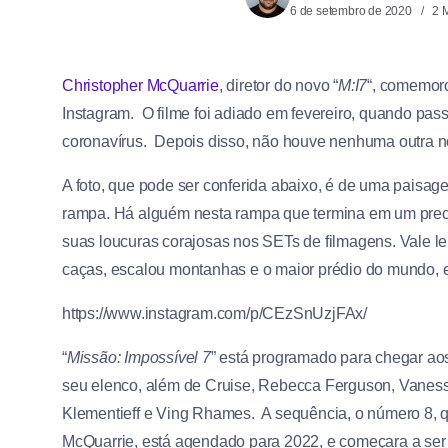
6 de setembro de 2020
2 
Christopher McQuarrie
, diretor do novo “
M:I7
“, comemoro
Instagram. O filme foi adiado em fevereiro, quando pas
coronavírus. Depois disso, não houve nenhuma outra notí
A foto, que pode ser conferida abaixo, é de uma paisag
rampa. Há alguém nesta rampa que termina em um preci
suas loucuras corajosas nos SETs de filmagens. Vale le
caças, escalou montanhas e o maior prédio do mundo, 
https://www.instagram.com/p/CEzSnUzjFAx/
“
Missão: Impossível 7
” está programado para chegar a
seu elenco, além de Cruise, Rebecca Ferguson, Vanes
Klementieff e Ving Rhames. A sequência, o número 8, q
McQuarrie, está agendado para 2022, e começara a ser f