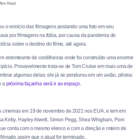
Mins Read
u o reinício das filmagens postando uma foto em seu
sava por filmagens na Itália, por causa da pandemia do
cia sobre o destino do filme, até agora.
em estonteante de cordilheiras onde foi construído uma enorme
pício. Provavelmente trata-se de Tom Cruise em mais uma de
mbrar algumas delas: ele já se pendurou em um avião, pilotou
e a
próxima façanha será ir ao espaço.
os cinemas em 19 de novembro de 2021 nos EUA, e tem em
sa Kirby, Hayley Atwell, Simon Pegg, Shea Whigham, Pom
ue conta com o mesmo elenco e com a direção e roteiro de
ilmado assim que o atual for terminado.