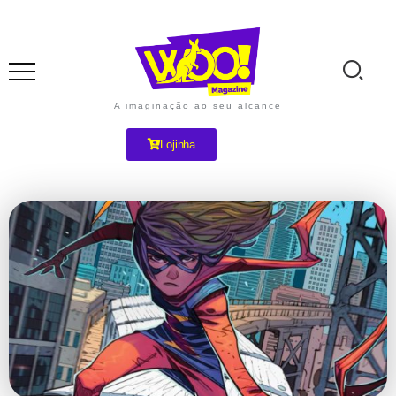
A imaginação ao seu alcance
Lojinha