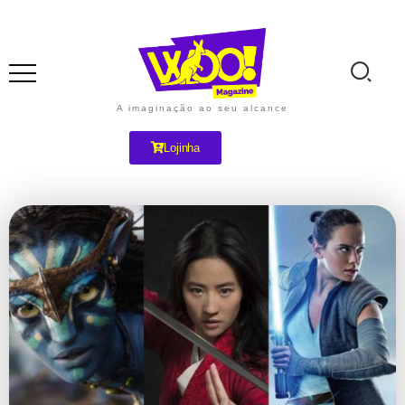
A imaginação ao seu alcance
Lojinha