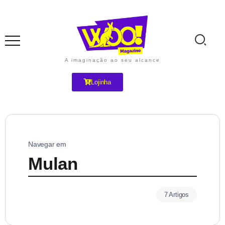
A imaginação ao seu alcance
Lojinha
Navegar em
Mulan
7 Artigos