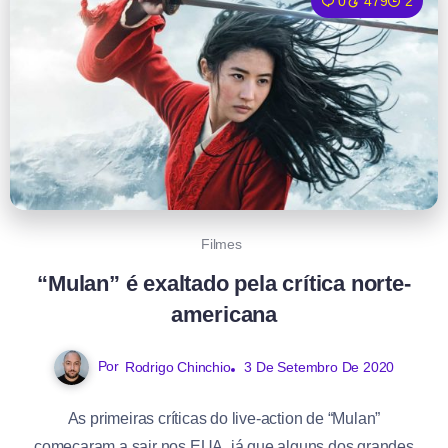
0
479
2
Filmes
“Mulan” é exaltado pela crítica norte-
americana
Por
Rodrigo Chinchio
3 De Setembro De 2020
As primeiras críticas do live-action de “Mulan”
começaram a sair nos EUA, já que alguns dos grandes