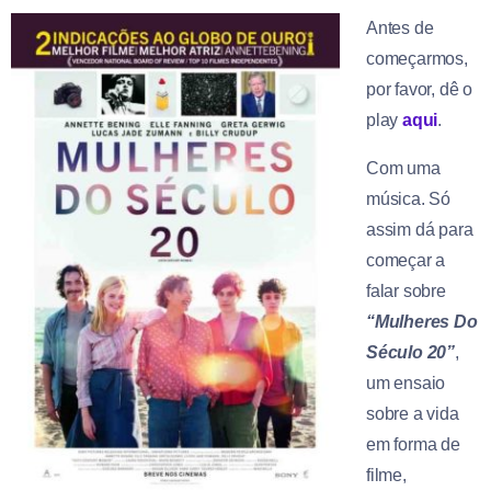
Antes de
começarmos,
por favor, dê o
play
aqui
.
Com uma
música. Só
assim dá para
começar a
falar sobre
“Mulheres Do
Século 20”
,
um ensaio
sobre a vida
em forma de
filme,