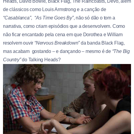
Heads, David Bowie, Black Flag, The Raincoasts, Devo, além
de clássicos como Louis Armstrong e a canção de
“Casablanca”,
“As Time Goes By”
, não só dão o tom a
narrativa, como criam episódios que a desenvolvem. Como
não ficar encantado pela cena em que Dorothea e William
resolvem ouvir
“Nervous Breakdown”
da banda Black Flag,
mas acabam gostando – e dançando – mesmo é de
“The Big
Country”
do Talking Heads?