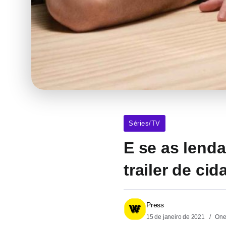
Séries/TV
E se as lenda
trailer de cid
Press
15 de janeiro de 2021
One