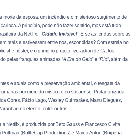
la morte da esposa, um incêndio e o misterioso surgimento de
arioca. A princípio, pode não fazer sentido, mas está tudo
rasileira da Netflix,
“
Cidade Invisível
“. E se as lendas sobre as
sem reais e estivessem entre nós, escondidas? Com estreia no
icial e pôster, é o primeiro projeto live-action de Carlos
ido pelas franquias animadas “
A Era do Gelo
” e “
Rio
“, além da
vantes e atuais como a preservação ambiental, o resgate da
es humanas por meio do místico e do suspense. Protagonizada
ssica Córes, Fábio Lago, Wesley Guimarães, Manu Dieguez,
aranhão no elenco, entre outros.
a a Netflix, é produzida por Beto Gauss e Francesco Civita
sa Pullman (BottleCap Productions) e Marco Anton (Boipeba