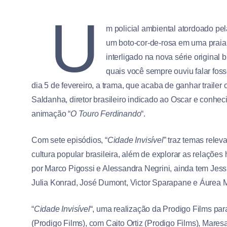
U
m policial ambiental atordoado pe
um boto-cor-de-rosa em uma praia c
interligado na nova série original b
quais você sempre ouviu falar fos
dia 5 de fevereiro, a trama, que acaba de ganhar trailer of
Saldanha, diretor brasileiro indicado ao Oscar e conhec
animação “
O Touro Ferdinando
“.
Com sete episódios, “
Cidade Invisível
” traz temas rele
cultura popular brasileira, além de explorar as relaçõ
por Marco Pigossi e Alessandra Negrini, ainda tem Je
Julia Konrad, José Dumont, Victor Sparapane e Áurea M
“
Cidade Invisível
“, uma realização da Prodigo Films par
(Prodigo Films), com Caito Ortiz (Prodigo Films), Mare