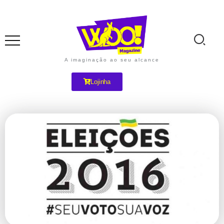
A imaginação ao seu alcance
Lojinha