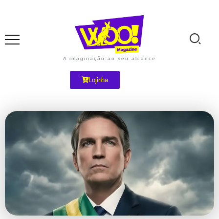
A imaginação ao seu alcance
Lojinha