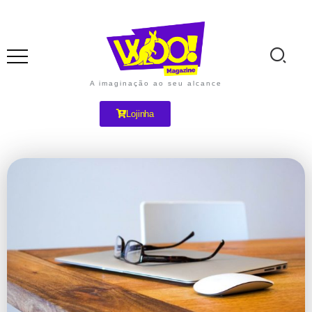
A imaginação ao seu alcance
Lojinha