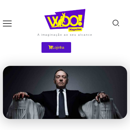
A imaginação ao seu alcance
Lojinha