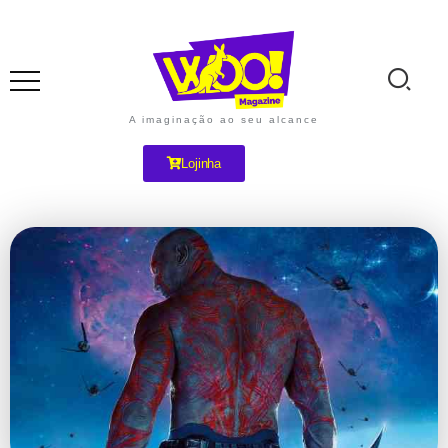
A imaginação ao seu alcance
Lojinha